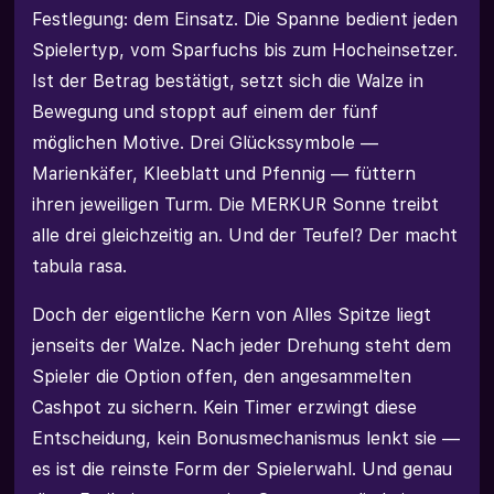
Festlegung: dem Einsatz. Die Spanne bedient jeden
Spielertyp, vom Sparfuchs bis zum Hocheinsetzer.
Ist der Betrag bestätigt, setzt sich die Walze in
Bewegung und stoppt auf einem der fünf
möglichen Motive. Drei Glückssymbole —
Marienkäfer, Kleeblatt und Pfennig — füttern
ihren jeweiligen Turm. Die MERKUR Sonne treibt
alle drei gleichzeitig an. Und der Teufel? Der macht
tabula rasa.
Doch der eigentliche Kern von Alles Spitze liegt
jenseits der Walze. Nach jeder Drehung steht dem
Spieler die Option offen, den angesammelten
Cashpot zu sichern. Kein Timer erzwingt diese
Entscheidung, kein Bonusmechanismus lenkt sie —
es ist die reinste Form der Spielerwahl. Und genau