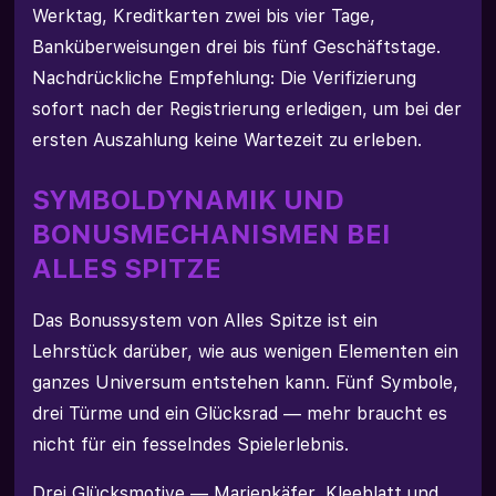
Werktag, Kreditkarten zwei bis vier Tage,
Banküberweisungen drei bis fünf Geschäftstage.
Nachdrückliche Empfehlung: Die Verifizierung
sofort nach der Registrierung erledigen, um bei der
ersten Auszahlung keine Wartezeit zu erleben.
SYMBOLDYNAMIK UND
BONUSMECHANISMEN BEI
ALLES SPITZE
Das Bonussystem von Alles Spitze ist ein
Lehrstück darüber, wie aus wenigen Elementen ein
ganzes Universum entstehen kann. Fünf Symbole,
drei Türme und ein Glücksrad — mehr braucht es
nicht für ein fesselndes Spielerlebnis.
Drei Glücksmotive — Marienkäfer, Kleeblatt und