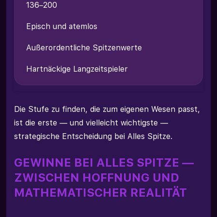
136–200
Episch und atemlos
Außerordentliche Spitzenwerte
Hartnäckige Langzeitspieler
Die Stufe zu finden, die zum eigenen Wesen passt,
ist die erste — und vielleicht wichtigste —
strategische Entscheidung bei Alles Spitze.
GEWINNE BEI ALLES SPITZE —
ZWISCHEN HOFFNUNG UND
MATHEMATISCHER REALITÄT