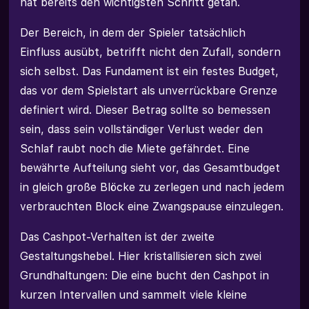
hat bereits den wichtigsten Schritt getan.
Der Bereich, in dem der Spieler tatsächlich
Einfluss ausübt, betrifft nicht den Zufall, sondern
sich selbst. Das Fundament ist ein festes Budget,
das vor dem Spielstart als unverrückbare Grenze
definiert wird. Dieser Betrag sollte so bemessen
sein, dass sein vollständiger Verlust weder den
Schlaf raubt noch die Miete gefährdet. Eine
bewährte Aufteilung sieht vor, das Gesamtbudget
in gleich große Blöcke zu zerlegen und nach jedem
verbrauchten Block eine Zwangspause einzulegen.
Das Cashpot-Verhalten ist der zweite
Gestaltungshebel. Hier kristallisieren sich zwei
Grundhaltungen: Die eine bucht den Cashpot in
kurzen Intervallen und sammelt viele kleine