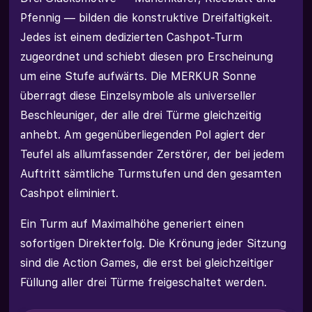
Pfennig — bilden die konstruktive Dreifaltigkeit.
Jedes ist einem dedizierten Cashpot-Turm
zugeordnet und schiebt diesen pro Erscheinung
um eine Stufe aufwärts. Die MERKUR Sonne
überragt diese Einzelsymbole als universeller
Beschleuniger, der alle drei Türme gleichzeitig
anhebt. Am gegenüberliegenden Pol agiert der
Teufel als allumfassender Zerstörer, der bei jedem
Auftritt sämtliche Turmstufen und den gesamten
Cashpot eliminiert.
Ein Turm auf Maximalhöhe generiert einen
sofortigen Direkterfolg. Die Krönung jeder Sitzung
sind die Action Games, die erst bei gleichzeitiger
Füllung aller drei Türme freigeschaltet werden.