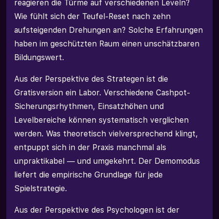
reagieren die Türme auf verschiedenen Leveln?
Wie fühlt sich der Teufel-Reset nach zehn
aufsteigenden Drehungen an? Solche Erfahrungen
haben im geschützten Raum einen unschätzbaren
Bildungswert.
Aus der Perspektive des Strategen ist die
Gratisversion ein Labor. Verschiedene Cashpot-
Sicherungsrhythmen, Einsatzhöhen und
Levelbereiche können systematisch verglichen
werden. Was theoretisch vielversprechend klingt,
entpuppt sich in der Praxis manchmal als
unpraktikabel — und umgekehrt. Der Demomodus
liefert die empirische Grundlage für jede
Spielstrategie.
Aus der Perspektive des Psychologen ist der